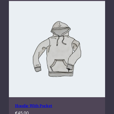
Hoodie With Pocket
€
45.00