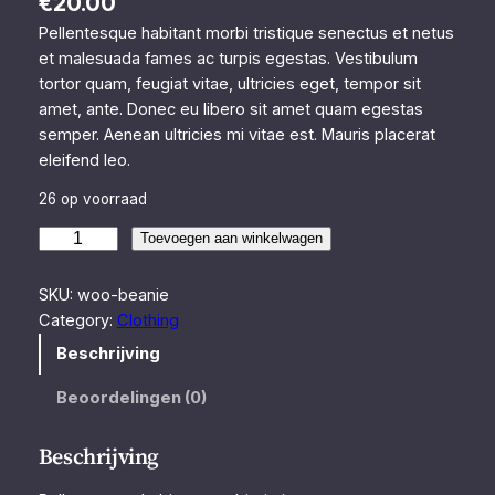
€
20.00
Pellentesque habitant morbi tristique senectus et netus
et malesuada fames ac turpis egestas. Vestibulum
tortor quam, feugiat vitae, ultricies eget, tempor sit
amet, ante. Donec eu libero sit amet quam egestas
semper. Aenean ultricies mi vitae est. Mauris placerat
eleifend leo.
26 op voorraad
B
Toevoegen aan winkelwagen
e
a
SKU:
woo-beanie
n
Category:
Clothing
i
Beschrijving
e
a
Beoordelingen (0)
a
n
Beschrijving
t
a