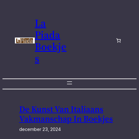
Ga
naar
La
de
inhoud
Piada
Boekje
s
De Kunst Van Italiaans
Vakmanschap In Boekjes
december 23, 2024